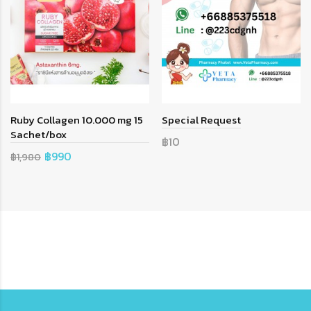
Ruby Collagen 10.000 mg 15
Special Request
Sachet/box
฿10
฿990
฿1,980