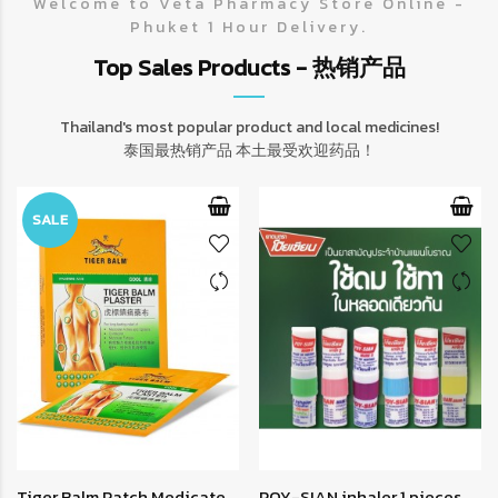
Welcome to Veta Pharmacy Store Online -
Phuket 1 Hour Delivery.
Top Sales Products - 热销产品
Thailand's most popular product and local medicines!
泰国最热销产品 本土最受欢迎药品！
SALE
Tiger Balm Patch Medicate
POY-SIAN inhaler 1 pieces