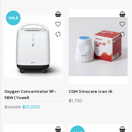
SALE
Oxygen Concentrator 9F-
CGM Sinocare ican i6
5BW | Yuwell
฿1,750
฿21,000
฿24,500