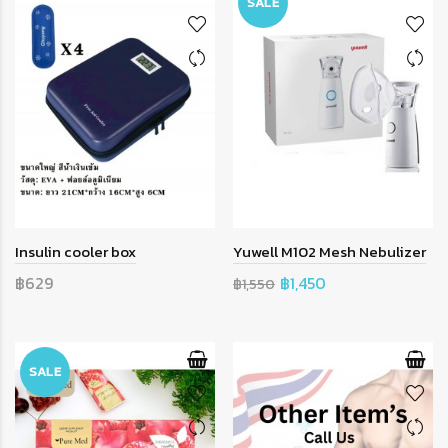
SALE
Insulin cooler box
Yuwell M102 Mesh Nebulizer
฿629
฿1,450
฿1,550
SALE