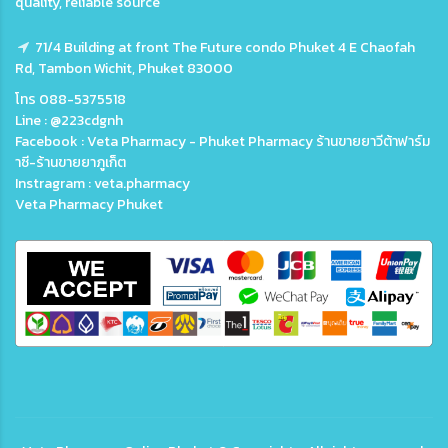
quality, reliable source
71/4 Building at front The Future condo Phuket 4 E Chaofah
Rd, Tambon Wichit, Phuket 83000
โทร 088-5375518
Line : @223cdgnh
Facebook : Veta Pharmacy - Phuket Pharmacy ร้านขายยาวีต้าฟาร์ม
าซี-ร้านขายยาภูเก็ต
Instragram : veta.pharmacy
Veta Pharmacy Phuket