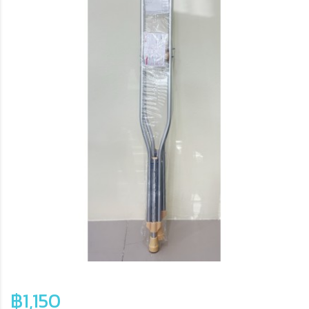
฿1,150