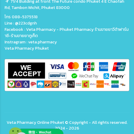
71/4 Building at front The Future condo Phuket 4 E Chaofah
Rd, Tambon Wichit, Phuket 83000
โทร 088-5375518
Line : @223cdgnh
Facebook : Veta Pharmacy - Phuket Pharmacy ร้านขายยาวีต้าฟาร์ม
าซี-ร้านขายยาภูเก็ต
Instragram : veta.pharmacy
Veta Pharmacy Phuket
Veta
Pharmacy Online Phuket
© Copyright - All rights reserved.
2024 - 2026