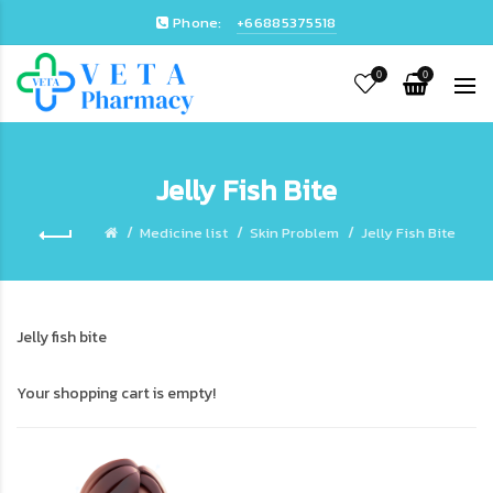
Phone:
+66885375518
0
0
Jelly Fish Bite
Medicine list
Skin Problem
Jelly Fish Bite
Jelly fish bite
Your shopping cart is empty!