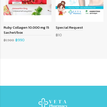
Ruby Collagen 10.000 mg 15
Special Request
Sachet/box
฿10
฿990
฿1,980