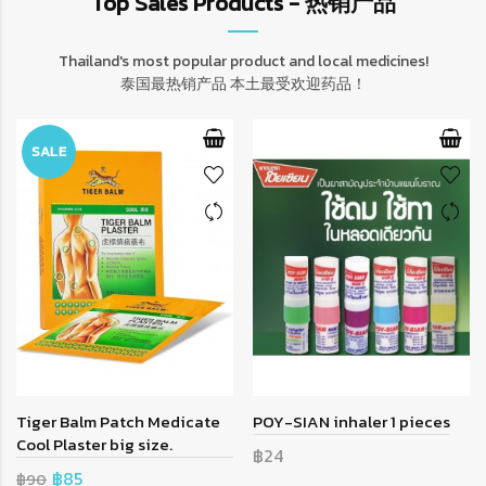
Top Sales Products - 热销产品
Thailand's most popular product and local medicines!
泰国最热销产品 本土最受欢迎药品！
SALE
Tiger Balm Patch Medicate
POY-SIAN inhaler 1 pieces
Cool Plaster big size.
฿24
฿85
฿90