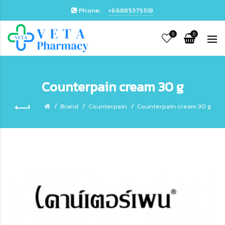
Phone:
+66885375518
0
0
Counterpain cream 30 g
Brand
Counterpain
Counterpain cream 30 g